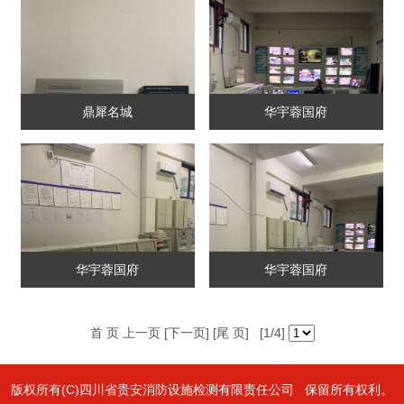
鼎犀名城
华宇蓉国府
华宇蓉国府
华宇蓉国府
首 页 上一页
[下一页]
[尾 页]
[1/4]
版权所有(C)四川省贵安消防设施检测有限责任公司 保留所有权利。